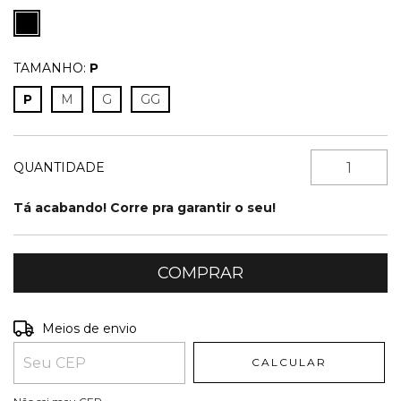
TAMANHO:
P
P
M
G
GG
QUANTIDADE
Tá acabando! Corre pra garantir o seu!
Entregas para o CEP:
ALTERAR CEP
Meios de envio
CALCULAR