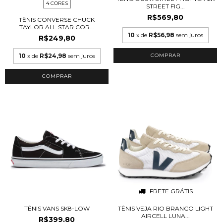
4 CORES
STREET FIG...
R$569,80
TÊNIS CONVERSE CHUCK
TAYLOR ALL STAR COR...
10
x de
R$56,98
sem juros
R$249,80
10
x de
R$24,98
sem juros
COMPRAR
COMPRAR
FRETE GRÁTIS
TÊNIS VANS SK8-LOW
TÊNIS VEJA RIO BRANCO LIGHT
AIRCELL LUNA...
R$399,80