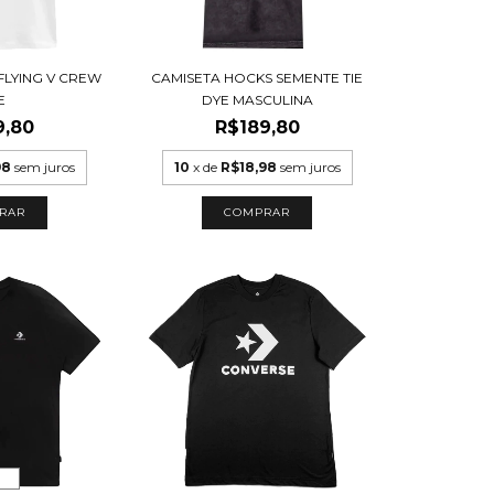
FLYING V CREW
CAMISETA HOCKS SEMENTE TIE
E
DYE MASCULINA
9,80
R$189,80
98
sem juros
10
x de
R$18,98
sem juros
RAR
COMPRAR