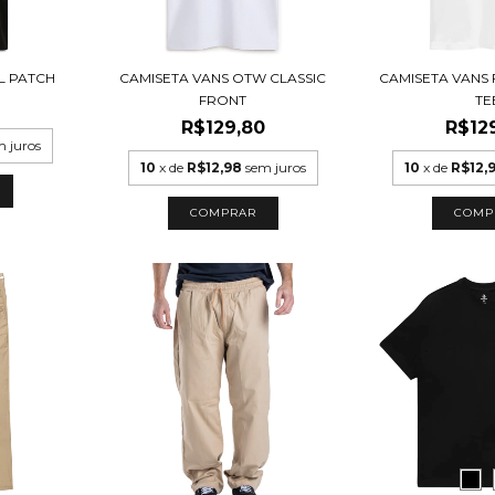
L PATCH
CAMISETA VANS OTW CLASSIC
CAMISETA VANS 
FRONT
TE
R$129,80
R$12
m juros
10
x de
R$12,98
sem juros
10
x de
R$12,
COMPRAR
COMP