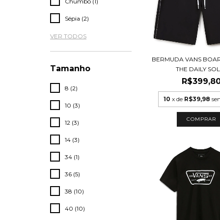
Chumbo (1)
Sépia (2)
VER TODOS
BERMUDA VANS BOA
Tamanho
THE DAILY SOL
R$399,8
8 (2)
10
x de
R$39,98
se
10 (3)
COMPRAR
12 (3)
14 (3)
34 (1)
36 (5)
38 (10)
40 (10)