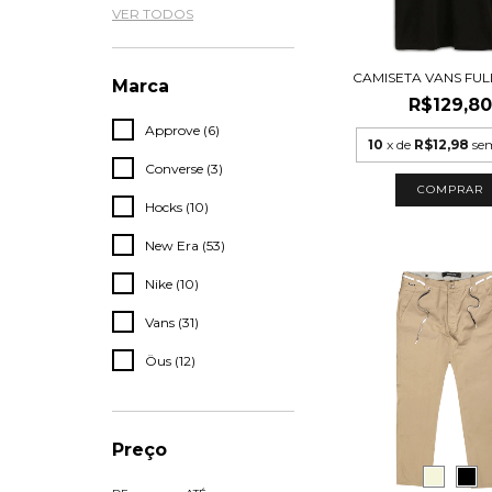
VER TODOS
CAMISETA VANS FUL
Marca
R$129,80
Approve (6)
10
x de
R$12,98
se
Converse (3)
COMPRAR
Hocks (10)
New Era (53)
Nike (10)
Vans (31)
Öus (12)
Preço