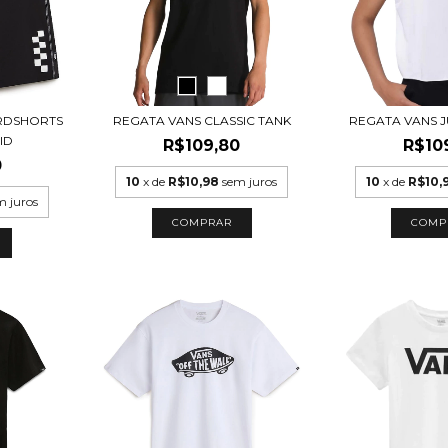
RDSHORTS
REGATA VANS CLASSIC TANK
REGATA VANS J
ID
R$109,80
R$10
0
10
x de
R$10,98
sem juros
10
x de
R$10,
m juros
COMPRAR
COMP