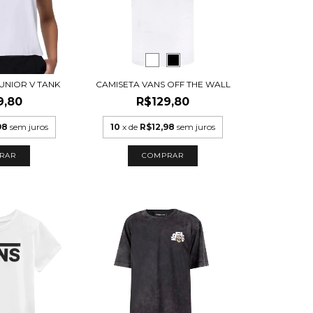
UNIOR V TANK
CAMISETA VANS OFF THE WALL
9,80
R$129,80
98
sem juros
10
x de
R$12,98
sem juros
RAR
COMPRAR