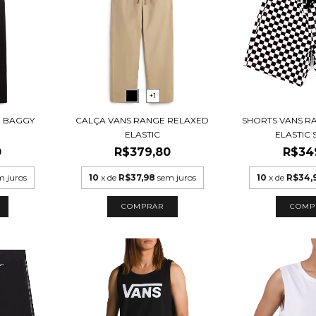
+1
E BAGGY
CALÇA VANS RANGE RELAXED
SHORTS VANS R
ELASTIC
ELASTIC
0
R$379,80
R$34
m juros
10
x de
R$37,98
sem juros
10
x de
R$34,
COMPRAR
COMP