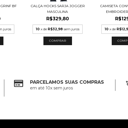
GRINF BF
CALÇA HOCKS SARJA JOGGER
CAMISETA CON
MASCULINA
EMBROIDERE
0
R$329,80
R$12
m juros
10
x de
R$32,98
sem juros
10
x de
R$12,
COMPRAR
COMP
PARCELAMOS SUAS COMPRAS
em até 10x sem juros