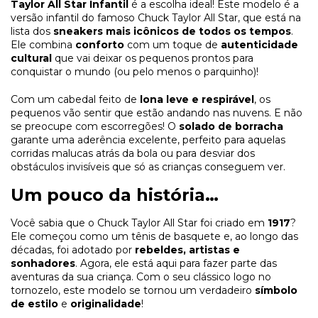
Taylor All Star Infantil
é a escolha ideal! Este modelo é a
versão infantil do famoso Chuck Taylor All Star, que está na
lista dos
sneakers mais icônicos de todos os tempos
.
Ele combina
conforto
com um toque de
autenticidade
cultural
que vai deixar os pequenos prontos para
conquistar o mundo (ou pelo menos o parquinho)!
Com um cabedal feito de
lona leve e respirável
, os
pequenos vão sentir que estão andando nas nuvens. E não
se preocupe com escorregões! O
solado de borracha
garante uma aderência excelente, perfeito para aquelas
corridas malucas atrás da bola ou para desviar dos
obstáculos invisíveis que só as crianças conseguem ver.
Um pouco da história…
Você sabia que o Chuck Taylor All Star foi criado em
1917
?
Ele começou como um tênis de basquete e, ao longo das
décadas, foi adotado por
rebeldes, artistas e
sonhadores
. Agora, ele está aqui para fazer parte das
aventuras da sua criança. Com o seu clássico logo no
tornozelo, este modelo se tornou um verdadeiro
símbolo
de estilo
e
originalidade
!