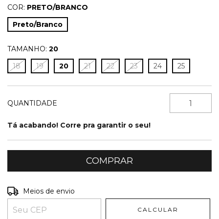
COR:
PRETO/BRANCO
Preto/Branco
TAMANHO:
20
18
19
20
21
22
23
24
25
QUANTIDADE
Tá acabando! Corre pra garantir o seu!
Entregas para o CEP:
ALTERAR CEP
Meios de envio
CALCULAR